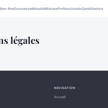
Bien-être
Grossesse
Maladie
Minceur
Professionnels
Santé
Seniors
s légales
NAVIGATION
Accueil