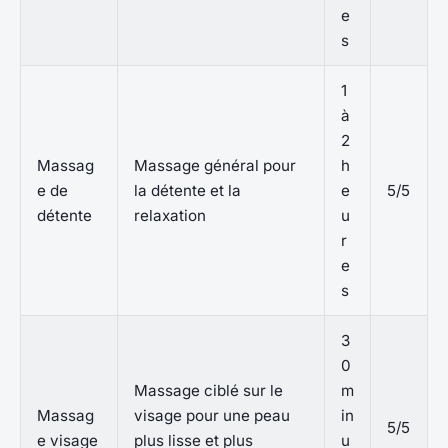
e
s
1
à
2
Massag
Massage général pour
h
e de
la détente et la
e
5/5
détente
relaxation
u
r
e
s
3
0
Massage ciblé sur le
m
Massag
visage pour une peau
in
5/5
e visage
plus lisse et plus
u