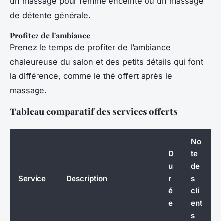
un massage pour femme enceinte ou un massage
de détente générale.
Profitez de l'ambiance
Prenez le temps de profiter de l’ambiance
chaleureuse du salon et des petits détails qui font
la différence, comme le thé offert après le
massage.
Tableau comparatif des services offerts
No
D
te
u
de
Service
Description
r
s
é
cli
e
ent
s