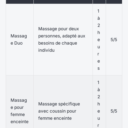
1
à
2
Massage pour deux
h
Massag
personnes, adapté aux
e
5/5
e Duo
besoins de chaque
u
individu
r
e
s
1
à
2
Massag
Massage spécifique
h
e pour
avec coussin pour
e
5/5
femme
femme enceinte
u
enceinte
r